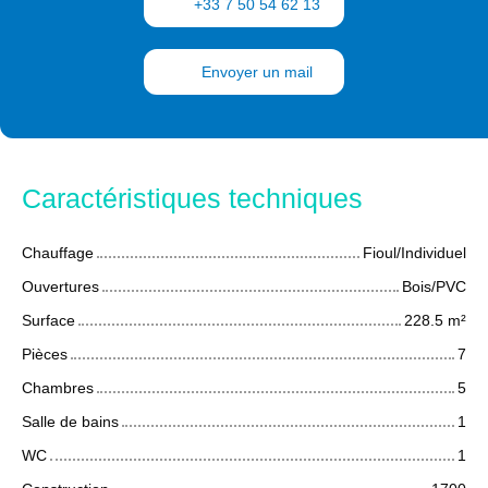
+33 7 50 54 62 13
Envoyer un mail
Caractéristiques techniques
Chauffage
Fioul/Individuel
Ouvertures
Bois/PVC
Surface
228.5
m²
Pièces
7
Chambres
5
Salle de bains
1
WC
1