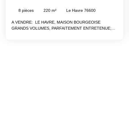
BOURGEOISE GRANDS VOLUMES EXCELLENT ÉTAT
8
pièces
220
m²
Le Havre 76600
A VENDRE: LE HAVRE, MAISON BOURGEOISE
GRANDS VOLUMES, PARFAITEMENT ENTRETENUE;
LES AMATEURS D'AUTHENTIQUE SERONT SENSIBLES
A SON CHARME CERTAIN. CONTACTEZ Jean DUFLO
au 06. 37. 40. 36. 61. Agent commercial RSAC 442 307
575 Le Havre Les informations sur les risques auxquels
ce bien est exposé sont consultables sur le site http//www.
georisques. gouv. fr