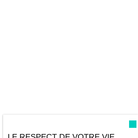
Découvrez nos biens
immobiliers en vente au Havre
LE RESPECT DE VOTRE VIE