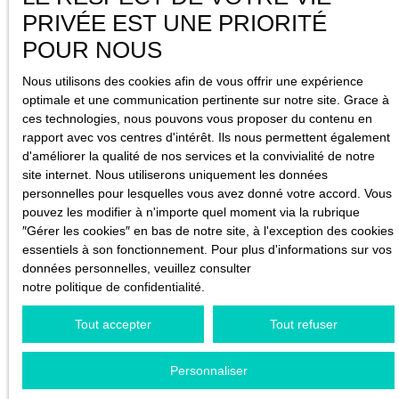
et ses environs
PRIVÉE EST UNE PRIORITÉ
POUR NOUS
Vous cherchez à acheter un bien immobilier au Havre ou
dans ses alentours ? Notre agence IMMOBILIÈRE
Nous utilisons des cookies afin de vous offrir une expérience
OCÉANE vous propose une sélection régulièrement mise
optimale et une communication pertinente sur notre site. Grace à
à jour de maisons, appartements, terrains et locaux
ces technologies, nous pouvons vous proposer du contenu en
adaptés à tous les projets. Que vous soyez primo-
rapport avec vos centres d'intérêt. Ils nous permettent également
accédant, investisseur ou à la recherche de votre
d'améliorer la qualité de nos services et la convivialité de notre
résidence principale, notre équipe vous accompagne à
site internet. Nous utiliserons uniquement les données
chaque étape pour trouver le bien qui correspond
personnelles pour lesquelles vous avez donné votre accord. Vous
parfaitement à vos attentes.
pouvez les modifier à n'importe quel moment via la rubrique
″Gérer les cookies″ en bas de notre site, à l'exception des cookies
essentiels à son fonctionnement. Pour plus d'informations sur vos
données personnelles, veuillez consulter
notre politique de confidentialité
.
Tout accepter
Tout refuser
Personnaliser