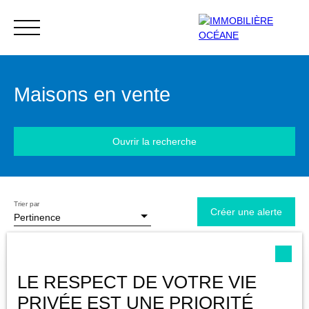
Maisons en vente
Menu
Ouvrir la recherche
Extranet
Estimation
Trier par
Type d'offre
Créer une alerte
Pertinence
Vente
Type de bien
Maison
LE RESPECT DE VOTRE VIE
PRIVÉE EST UNE PRIORITÉ
Localisation