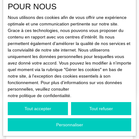
POUR NOUS
Budget max (€)
Nous utilisons des cookies afin de vous offrir une expérience
optimale et une communication pertinente sur notre site.
Grace à ces technologies, nous pouvons vous proposer du
Surface min (m²)
contenu en rapport avec vos centres d'intérêt. Ils nous
174 500
€
permettent également d'améliorer la qualité de nos services et
la convivialité de notre site internet. Nous utiliserons
Rechercher
uniquement les données personnelles pour lesquelles vous
CRIQUETOT L ESNEVAL
avez donné votre accord. Vous pouvez les modifier à n'importe
quel moment via la rubrique ″Gérer les cookies″ en bas de
5
pièces
90.1
m²
Criquetot-l'Esneval 76280
notre site, à l'exception des cookies essentiels à son
Maison T5 d'une superficie de 90 m² dans le centre ville
fonctionnement. Pour plus d'informations sur vos données
de CRIQUETOT L'ESNEVAL proche de toutes
personnelles, veuillez consulter
commodités / Lumineuse grâce à son exposition Sud ;
notre politique de confidentialité
.
elle propose un séjour/salon de 31 m², cuisine séparée à
aménager, 3 chambres et un bureau, salle de bains et
Tout accepter
Tout refuser
toilettes indépendant. Jardin de 200 m² avec 2
A voir absolument
dépendances. Cave en sous-sol. Travaux à prévoir, Idéal
Personnaliser
investisseur ou Primo-accédant.