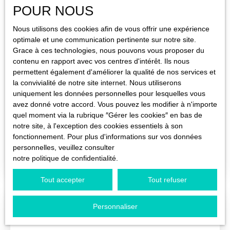
Localisation
POUR NOUS
Criquetot-l'Esneval (76280)
Nous utilisons des cookies afin de vous offrir une expérience
optimale et une communication pertinente sur notre site.
Budget max (€)
Grace à ces technologies, nous pouvons vous proposer du
contenu en rapport avec vos centres d'intérêt. Ils nous
permettent également d'améliorer la qualité de nos services et
Surface min (m²)
94 000
la convivialité de notre site internet. Nous utiliserons
€
uniquement les données personnelles pour lesquelles vous
avez donné votre accord. Vous pouvez les modifier à n'importe
Rechercher
quel moment via la rubrique ″Gérer les cookies″ en bas de
- BAISSE DE PRIX -
notre site, à l'exception des cookies essentiels à son
943
m²
Criquetot-l'Esneval 76280
fonctionnement. Pour plus d'informations sur vos données
personnelles, veuillez consulter
Faîtes l'achat d'un terrain à bâtir à Criquetot-L'Esneval.
notre politique de confidentialité
.
Superficie de 943m² à viabiliser (Eau et électricité) -
Raccordement au tout à l'égout gratuit. Si vous voulez
Tout accepter
Tout refuser
planifier une visite, votre agence IMMOBILIÈRE OCÉANE
est à votre disposition.
Personnaliser