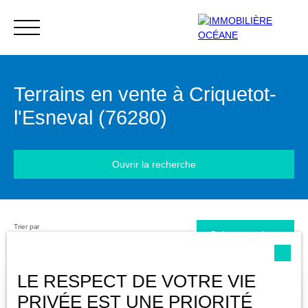
Terrains en vente à Criquetot-
Menu
l'Esneval (76280)
Ouvrir la recherche
Extranet
Estimation
Trier par
Type d'offre
Créer une alerte
Pertinence
Vente
Type de bien
LE RESPECT DE VOTRE VIE
Terrain
PRIVÉE EST UNE PRIORITÉ