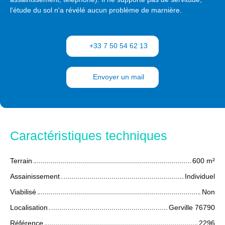
l'étude du sol n'a révélé aucun problème de marnière.
+33 7 50 54 62 13
Envoyer un mail
Caractéristiques techniques
Terrain
600
m²
Assainissement
Individuel
Viabilisé
Non
Localisation
Gerville 76790
Référence
2296