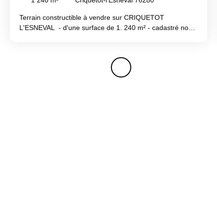
1 240
m²
Criquetot-l'Esneval 76280
Terrain constructible à vendre sur CRIQUETOT
L'ESNEVAL - d'une surface de 1. 240 m² - cadastré non
viabilisé - situé dans un bel environnement et au calme.