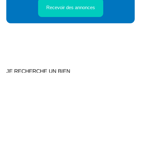
Recevoir des annonces
JE RECHERCHE UN BIEN
Vente appartement Le Havre (76600)
Location appartement Le Havre (76600)
Vente immeuble Le Havre (76600)
Vente local commercial Le Havre (76600)
Location stationnement Le Havre (76600)
Location local commercial Le Havre (76600)