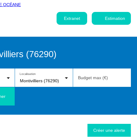
Extranet
Estimation
illiers (76290)
Localisation
Budget max (€)
Montivilliers (76290)
her
Créer une alerte