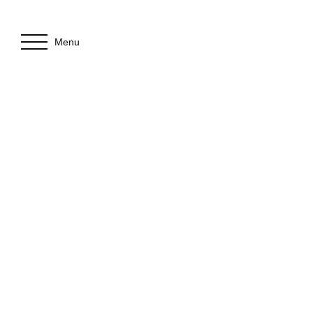
Menu
+
−