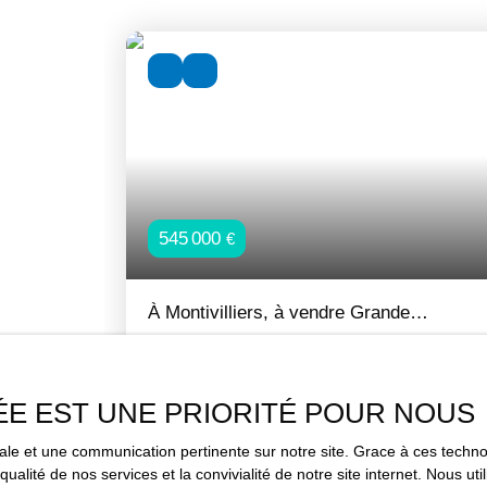
545 000
€
À Montivilliers, à vendre Grande
Chaumière Normande à 625000 €
8
pièces
200
m²
Montivilliers 76290
Petite annonce immobilière pour cette Chaumièr
accompagnée de 4 chambres (plus possibles) en
ÉE EST UNE PRIORITÉ POUR NOUS
périphérie du Havre. Le bâtiment est conforme a
imale et une communication pertinente sur notre site. Grace à ces tec
normes d'accessibilité PMR. D'environ 200m²,
qualité de nos services et la convivialité de notre site internet. Nous 
l'espace intérieur est constitué de 4 chambres,