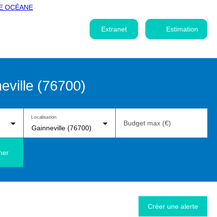
Extranet
Estimation
eville (76700)
Localisation
Budget max (€)
Gainneville (76700)
her
Créer une alerte