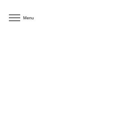
Menu
+
−