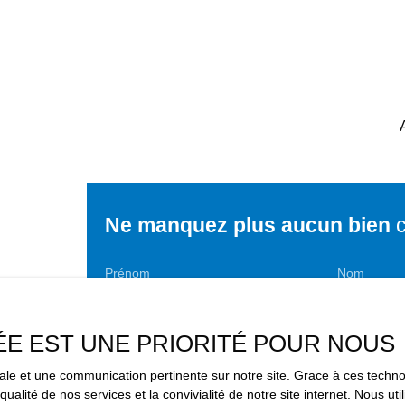
Ne manquez plus aucun bien
c
Prénom
Nom
Type d'offre
Type de bien
Vente
Maison
ÉE EST UNE PRIORITÉ POUR NOUS
Budget max (€)
Surface min
imale et une communication pertinente sur notre site. Grace à ces tec
qualité de nos services et la convivialité de notre site internet. Nous 