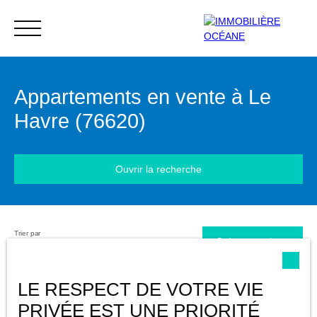
Appartements en vente à Le
Menu
Havre (76620)
Ouvrir la recherche
Extranet
Estimation
Trier par
Type d'offre
Créer une alerte
Pertinence
Vente
Type de bien
LE RESPECT DE VOTRE VIE
Appartement
PRIVÉE EST UNE PRIORITÉ