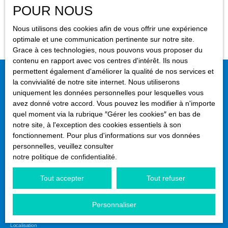
Localisation
POUR NOUS
Le Havre (76620)
Aucun résultat
Nous utilisons des cookies afin de vous offrir une expérience
optimale et une communication pertinente sur notre site.
Budget max (€)
Grace à ces technologies, nous pouvons vous proposer du
contenu en rapport avec vos centres d'intérêt. Ils nous
permettent également d'améliorer la qualité de nos services et
Surface min (m²)
Ne manquez plus aucun bien
la convivialité de notre site internet. Nous utiliserons
uniquement les données personnelles pour lesquelles vous
correspondant à votre recherche !
avez donné votre accord. Vous pouvez les modifier à n'importe
Rechercher
quel moment via la rubrique ″Gérer les cookies″ en bas de
notre site, à l'exception des cookies essentiels à son
Prénom
Nom
fonctionnement. Pour plus d'informations sur vos données
personnelles, veuillez consulter
Email
notre politique de confidentialité
.
Type d'offre
Tout accepter
Tout refuser
Vente
Type de bien
Personnaliser
Appartement
Localisation