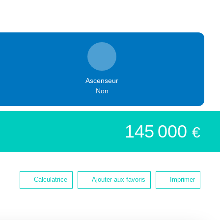
Ascenseur
Non
145 000
€
Calculatrice
Ajouter aux favoris
Imprimer