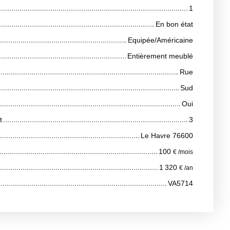
1
En bon état
Equipée/Américaine
Entièrement meublé
Rue
Sud
Oui
t
3
Le Havre 76600
100
€ /mois
1 320
€ /an
VA5714