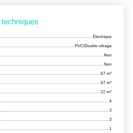
s techniques
Electrique
PVC/Double vitrage
Non
Non
67
m²
67
m²
22
m²
4
3
3
1