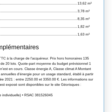
13,62 m²
3,78 m²
8,35 m²
1,82 m²
1,63 m²
mplémentaires
TC à la charge de l'acquéreur. Prix hors honoraires 135
 de 20 lots. Quote-part moyenne du budget prévisionnel 1
'est en cours. Classe énergie A, Classe climat A Montant
nnuelles d'énergie pour un usage standard, établi à partir
nnée 2021 : entre 2250.00 et 3350.00 €. Les informations sur
est exposé sont disponibles sur le site Géorisques :
e individuelle) • RSAC 381526045