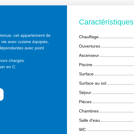
Caractéristique
etenue; cet appartement de
Chauffage
vie avec cuisine équipée,
Ouvertures
indépendantes avec point
Ascenseur
 hors charges.
Piscine
ser en C.
Surface
Surface au sol
Séjour
Pièces
Chambres
Salle d'eau
WC