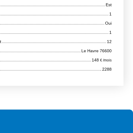
Est
1
Oui
1
t
12
Le Havre 76600
148
€ /mois
2288