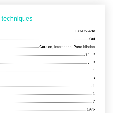
s techniques
Gaz/Collectif
Oui
Gardien, Interphone, Porte blindée
74
m²
5
m²
4
3
1
1
7
1975