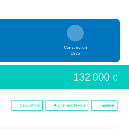
Construction
1975
132 000
€
Calculatrice
Ajouter aux favoris
Imprimer