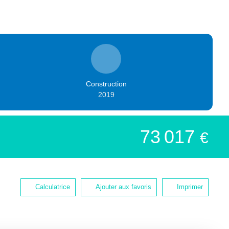
Construction
2019
73 017
€
Calculatrice
Ajouter aux favoris
Imprimer