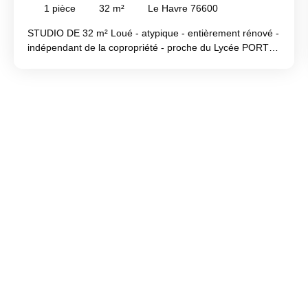
1
pièce
32
m²
Le Havre 76600
STUDIO DE 32 m² Loué - atypique - entièrement rénové -
indépendant de la copropriété - proche du Lycée PORTE
OCEANE et des HALLES CENTRALES composé d'une
pièce de vie de 22 m² exposée Ouest, un coin cuisine
équipé aménagée, une salle de douche avec WC. Très
peu de charges. Possibilité de stationnement sur parking
collectif.