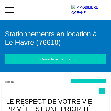
Stationnements en location à
Menu
Le Havre (76610)
Ouvrir la recherche
Extranet
Estimation
Trier par
Type d'offre
Créer une alerte
Pertinence
Location
Type de bien
LE RESPECT DE VOTRE VIE
Stationnement
PRIVÉE EST UNE PRIORITÉ