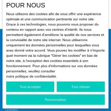
Localisation
POUR NOUS
Le Havre (76610)
Aucun résultat
Nous utilisons des cookies afin de vous offrir une expérience
optimale et une communication pertinente sur notre site.
Loyer max (€/mois)
Grace à ces technologies, nous pouvons vous proposer du
contenu en rapport avec vos centres d'intérêt. Ils nous
permettent également d'améliorer la qualité de nos services et
Surface min (m²)
Ne manquez plus aucun bien
la convivialité de notre site internet. Nous utiliserons
uniquement les données personnelles pour lesquelles vous
correspondant à votre recherche !
avez donné votre accord. Vous pouvez les modifier à n'importe
Rechercher
quel moment via la rubrique ″Gérer les cookies″ en bas de
notre site, à l'exception des cookies essentiels à son
Prénom
Nom
fonctionnement. Pour plus d'informations sur vos données
personnelles, veuillez consulter
Email
notre politique de confidentialité
.
Type d'offre
Tout accepter
Tout refuser
Location
Type de bien
Personnaliser
Stationnement
Localisation