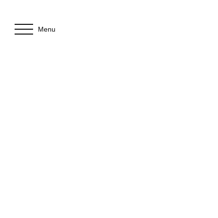
Menu
+
−