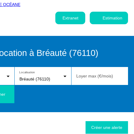
Extranet
Estimation
cation à Bréauté (76110)
Localisation
Loyer max (€/mois)
Bréauté (76110)
her
Créer une alerte