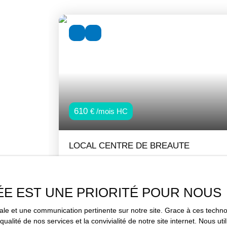
610
€ /mois HC
LOCAL CENTRE DE BREAUTE
35
m²
Bréauté 76110
A LOUER LOCAL COMMERCIAL D'UNE
SUPERFICIE D'ENVIRON 35 M² AVEC
ÉE EST UNE PRIORITÉ POUR NOUS
SANITAIRES. CE LOCAL EN TRES BON ETAT E
imale et une communication pertinente sur notre site. Grace à ces tec
SITUE SUR L'AXE PRINCIPALE GODERVILLE /
qualité de nos services et la convivialité de notre site internet. Nous 
BOLBEC